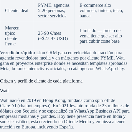
PYME, agencias
E-commerce alto
Cliente ideal
5-20 personas,
volumen, fintech, telco,
sector servicios
banca
Margen
Limitado — precio de
típico
25-90 €/mes
venta tiene que ser alto
cliente
(~$27-97 USD)
para cubrir coste base
Pyme
Veredicto rápido:
Lion CRM gana en velocidad de tracción para
agencia revendedora media y en márgenes por cliente PYME. Wati
gana en proyectos enterprise donde se necesitan templates aprobadas
Meta, botones interactivos oficiales, o catálogo con WhatsApp Pay.
Origen y perfil de cliente de cada plataforma
Wati
Wati nació en 2019 en Hong Kong, fundada como spin-off de
Clare.AI (chatbot empresa). En 2021 levantó ronda de 23 millones de
dólares con Sequoia y se especializó en WhatsApp Business API para
empresas medianas y grandes. Hoy tiene presencia fuerte en India y
sudeste asiático, está creciendo en Oriente Medio y empieza a tener
tracción en Europa, incluyendo España.