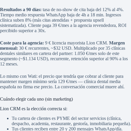
Resultados a 90 días:
tasa de no-show de cita baja del 12% al 4%.
Tiempo medio respuesta WhatsApp baja de 4h a 18 min. Ingresos
clínica suben 8% (más citas atendidas + propuesta upsell
sistematizada). Cliente paga 39 €/mes a la agencia revendedora, ROI
percibido superior a 30x.
Coste para la agencia:
9 € licencia mayorista Lion CRM.
Margen
mensual:
30 € recurrentes, ~$32 USD. Multiplicado por 35 clínicas
dentales similares en cartera del partner: 1.050 €/mes solo de este
segmento (~$1.134 USD), recurrente, retención superior al 90% a los
12 meses.
Lo mismo con Wati: el precio que tendría que cobrar al cliente para
mantener margen mínimo sería 129 €/mes — clínica dental media
española no firma ese precio. La conversación comercial muere ahí.
Cuándo elegir cada uno (sin marketing)
Lion CRM es la elección correcta si:
Tu cartera de clientes es PYME del sector servicios (clínica,
despacho, academia, restaurante, gestoría, inmobiliaria pequeña).
Tus clientes reciben entre 20 y 200 mensajes WhatsApp/día.