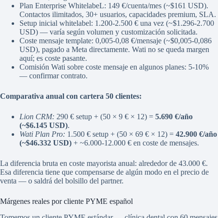
Plan Enterprise WhitelabeL: 149 €/cuenta/mes (~$161 USD).
Contactos ilimitados, 30+ usuarios, capacidades premium, SLA.
Setup inicial whitelabel: 1.200-2.500 € una vez (~$1.296-2.700
USD) — varía según volumen y customización solicitada.
Coste mensaje template: 0,005-0,08 €/mensaje (~$0,005-0,086
USD), pagado a Meta directamente. Wati no se queda margen
aquí; es coste pasante.
Comisión Wati sobre coste mensaje en algunos planes: 5-10%
— confirmar contrato.
Comparativa anual con cartera 50 clientes:
Lion CRM:
290 € setup + (50 × 9 € × 12) =
5.690 €/año
(~$6.145 USD)
.
Wati Plan Pro:
1.500 € setup + (50 × 69 € × 12) =
42.900 €/año
(~$46.332 USD)
+ ~6.000-12.000 € en coste de mensajes.
La diferencia bruta en coste mayorista anual: alrededor de 43.000 €.
Esa diferencia tiene que compensarse de algún modo en el precio de
venta — o saldrá del bolsillo del partner.
Márgenes reales por cliente PYME español
Tomemos un cliente PYME estándar — clínica dental con 60 mensajes