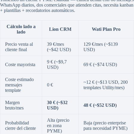
WhatsApp diarios, dos comerciales que atienden citas, necesita kanban
+ plantillas + recordatorios automáticos.
Cálculo lado a
Lion CRM
Wati Plan Pro
lado
Precio venta al
39 €/mes
129 €/mes (~$139
cliente final
(~$42 USD)
USD)
9 € (~$9,7
Coste mayorista
69 € (~$74 USD)
USD)
Coste estimado
~12 € (~$13 USD, 200
mensajes
0 €
templates Utility/mes)
template
Margen
30 € (~$32
48 € (~$52 USD)
bruto/mes
USD)
Alta (precio
Probabilidad
Baja (precio enterprise
en zona
cierre del cliente
para necesidad PYME)
PYME)