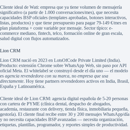
Cliente ideal de Wati: empresa que ya tiene volumen de mensajería
significativo (a partir de 1.000 conversaciones/mes), que necesita
capacidades BSP oficiales (templates aprobadas, botones interactivos,
listas, productos) y que tiene presupuesto para pagar 79-149 €/mes en
plan plataforma + coste variable por mensaje. Sector típico: e-
commerce mediano, fintech, telco, formación online de gran escala,
salud digital con flujos automatizados.
Lion CRM
Lion CRM nació en 2023 en LotsOfCode Private Limited (India).
Producto: extensión Chrome sobre WhatsApp Web, sin paso por API
oficial Meta. El whitelabel se construyó desde el día uno — el modelo
es
agencia revendedora con su marca
, no
empresa que usa
directamente
. Hoy tiene partners revendedores activos en India, Brasil,
España y Latinoamérica.
Cliente ideal de Lion CRM: agencia digital española de 5-20 personas
con cartera de PYME (clínica dental, despacho de abogados,
academia, restaurante con delivery, tienda física, inmobiliaria pequeña,
gestoría). El cliente final recibe entre 30 y 200 mensajes WhatsApp/día
y no necesita capacidades BSP avanzadas — necesita organización,
etiquetas, plantillas, programador, y reportes simples de productividad.