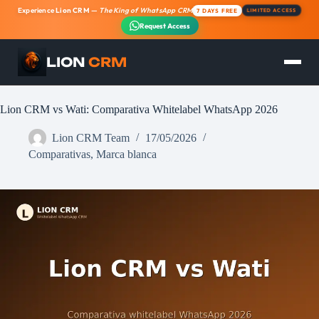
Experience
Lion CRM
—
The King of WhatsApp CRM
7 DAYS FREE
LIMITED ACCESS
Request Access
LION
CRM
Saltar
al
contenido
Lion CRM vs Wati: Comparativa Whitelabel WhatsApp 2026
Lion CRM Team
17/05/2026
Comparativas
,
Marca blanca