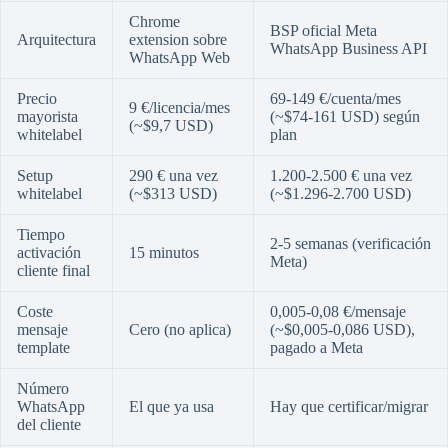
Chrome
BSP oficial Meta
Arquitectura
extension sobre
WhatsApp Business API
WhatsApp Web
Precio
69-149 €/cuenta/mes
9 €/licencia/mes
mayorista
(~$74-161 USD) según
(~$9,7 USD)
whitelabel
plan
Setup
290 € una vez
1.200-2.500 € una vez
whitelabel
(~$313 USD)
(~$1.296-2.700 USD)
Tiempo
2-5 semanas (verificación
activación
15 minutos
Meta)
cliente final
Coste
0,005-0,08 €/mensaje
mensaje
Cero (no aplica)
(~$0,005-0,086 USD),
template
pagado a Meta
Número
WhatsApp
El que ya usa
Hay que certificar/migrar
del cliente